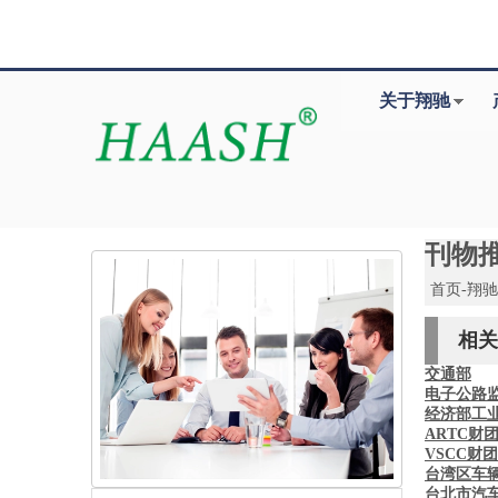
关于翔驰
刊物
首页-翔
相关
交通部
电子公路监
经济部工
ARTC财
VSCC财
台湾区车
台北市汽