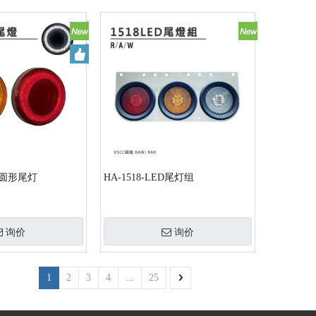
翔驰LIN
nch圆形尾灯
HA-1518-LED尾灯组
询价
询价
1
2
3
4
...
25