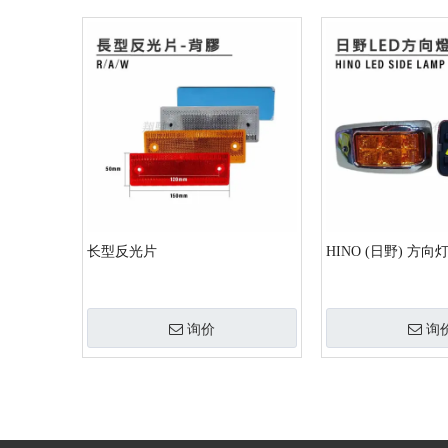
长型反光片
HINO (日野) 方向
询价
询
»