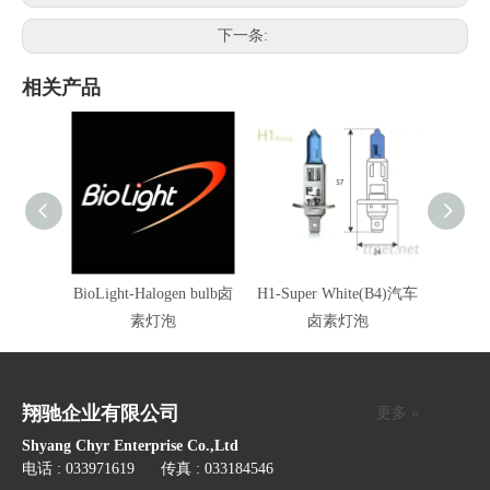
下一条:
相关产品
BioLight-Halogen bulb卤
H1-Super White(B4)汽车
H1-Su
素灯泡
卤素灯泡
翔驰企业有限公司
更多 »
Shyang Chyr Enterprise Co.,Ltd
电话 : 033971619 传真 : 033184546