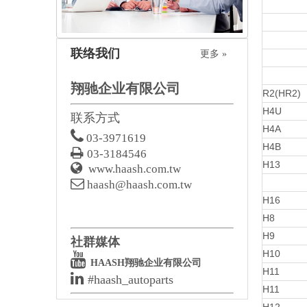
联络我们
更多 »
翔驰企业有限公司
R2(HR2)
H4U
联系方式
H4A

03-3971619
H4B

03-3184546
H13

www.haash.com.tw

haash@haash.com.tw
H16
H8
H9
社群媒体
H10

HAASH翔驰企业有限公司
H11

#haash_autoparts
H11