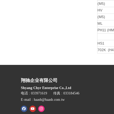
(M5)
HV
(M5)
ML
PH11 (HM
HS1
702K (H4
翔驰企业有限公司
Shyang Chyr Enterprise Co.,Ltd
电话 : 033971619 传真 : 033184546
E-mail :
haash@haash.com.tw