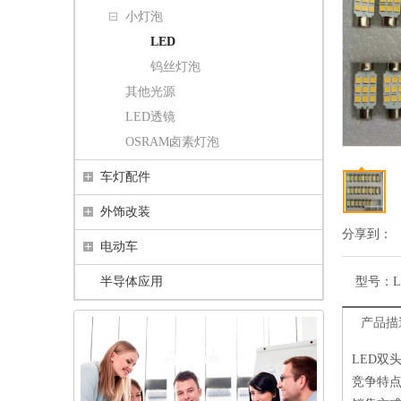
小灯泡
LED
钨丝灯泡
其他光源
LED透镜
OSRAM卤素灯泡
车灯配件
外饰改装
分享到：
电动车
半导体应用
型号：
产品描
LED双头
竞争特点