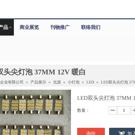
产品
商业展览
刊物推广
联络我们
双头尖灯泡 37MM 12V 暖白
驰企业有限公司
»
产品展示
»
光源
»
小灯泡
»
LED
»
LED双头尖灯泡 37M
LED双头尖灯泡 37MM 
数量：
询价
加