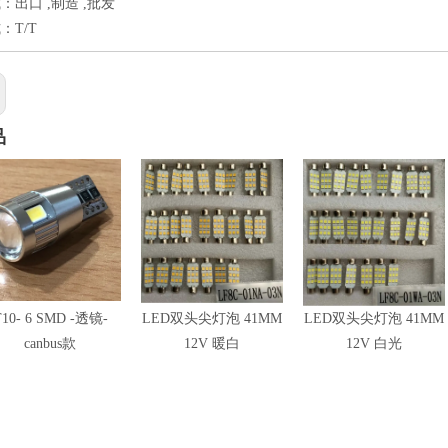
：出口 ,制造 ,批发
：T/T
品
T10- 6 SMD -透镜-
LED双头尖灯泡 41MM
LED双头尖灯泡 41MM
canbus款
12V 暖白
12V 白光