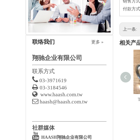
销售方式
付款方式
上一条:
联络我们
更多 »
相关产
翔驰企业有限公司
联系方式

03-3971619

03-3184546

www.haash.com.tw

haash@haash.com.tw
社群媒体

HAASH翔驰企业有限公司