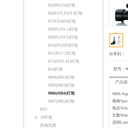
H3(PK22S)灯泡
H4(P43T,P45T)灯泡
H7(PX26D)灯泡
H8(PGJ19-1)灯泡
H9(PGJ19-5)灯泡
H10(PY20D)灯泡.
H11(PGJ-2)灯泡
分享到：
H13(PJ26.4T)灯泡
型号：
9
H16灯泡
9004(HB1)灯泡
产品描
9005(HB3)灯泡
9006(HB4)灯泡
9006-S
规格Specif
9007(HB5)灯泡
电压Voltag
HID
瓦数Watt
小灯泡
流明Lumin
其他光源