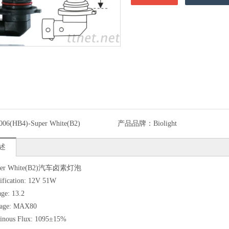
006(HB4)-Super White(B2)
产品品牌：
Biolight
述
uper White(B2)汽车卤素灯泡
ication: 12V 51W
e: 13.2
age: MAX80
ous Flux: 1095±15%