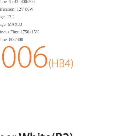
me Tc/B3: 800/300
ication: 12V 80W
e: 13.2
age: MAX80
ous Flux: 1750±15%
ime: 800/300